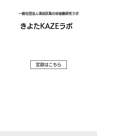
一般社団法人清田区風の谷協働研究ラボ
きよたKAZEラボ
私たちは「自然と調和し持続可能な
universal town きよた」をめざす小さな団
体です。
定款はこちら
お知らせ：
​お問合せにはメールで返信しておりま
す。お問合せ後はメールをご確認くだ
さいませ。